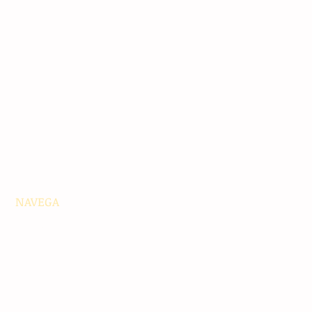
NAVEGA
Principales
Chiapas
Nacionales
Internacionales
Interés General
Editorial