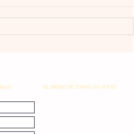
a
El atacante argentino Lucas
omingo
Ocampos se consolida como líder
r del
de goleo individual con los
Rayados
ALGO
EL MEDIO DE TODAS LAS VOCES
El Sie7e de Chiapas es editado
diariamente en instalaciones propias.
Número de Certificado de Reserva
otorgado por el Instituto Nacional de
Derechos de Autor: 04-2008-
052017585000-101. Número de
Certificado de Licitud de Título y