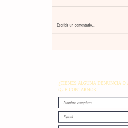
Escribir un comentario...
El atletismo mexicano sum
nuevas preseas en Santo D
para afianzar el primer luga
medallero
¿TIENES ALGUNA DENUNCIA O 
QUE CONTARNOS