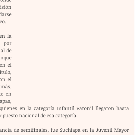
sión 
arse 
eo.
n la 
 por 
al de 
unque 
n el 
ulo, 
n el 
más, 
e en 
apas, 
quienes en la categoría Infantil Varonil llegaron hasta 
r puesto nacional de esa categoría.
tancia de semifinales, fue Suchiapa en la Juvenil Mayor 