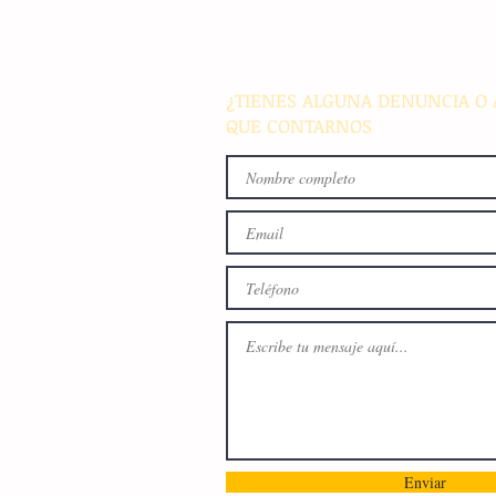
reciben insumos de traspati
para incentivar el comercio 
y el autoconsumo
¿TIENES ALGUNA DENUNCIA O 
QUE CONTARNOS
Enviar