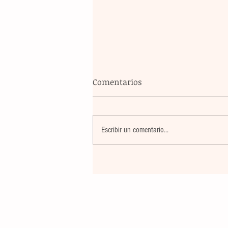
Comentarios
Escribir un comentario...
Un nuevo movimiento telúr
alarma a la población del
archipiélago sin registrar
víctimas ni daños materiale