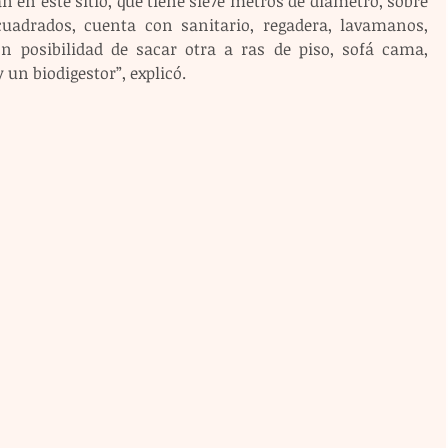
n en este sitio, que tiene sie7e metros de diámetro, sobre 
adrados, cuenta con sanitario, regadera, lavamanos, 
 posibilidad de sacar otra a ras de piso, sofá cama, 
y un biodigestor”, explicó.