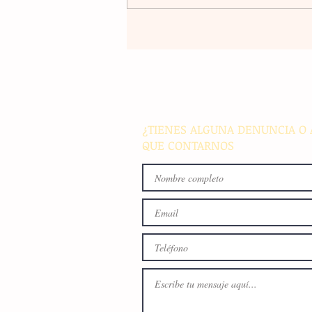
Un nuevo movimiento telúr
alarma a la población del
archipiélago sin registrar
víctimas ni daños materiale
¿TIENES ALGUNA DENUNCIA O 
QUE CONTARNOS