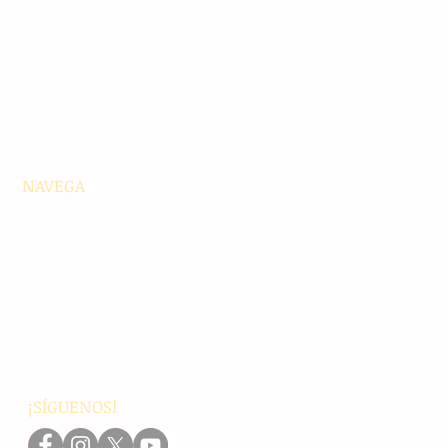
NAVEGA
Principales
Chiapas
Nacionales
Internacionales
Interés General
Editorial
Podcasts
Video
¡SÍGUENOS!