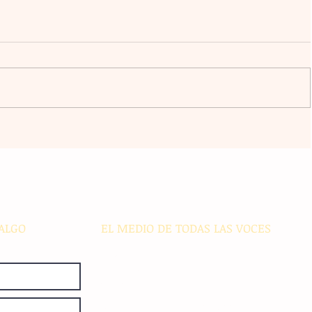
ursos
Violencia en Sinaloa: Asesinan al
 a
creador de contenido César
 y
Gastélum durante una
transmisión en vivo en Culiacán
ALGO
EL MEDIO DE TODAS LAS VOCES
El Sie7e de Chiapas es editado
diariamente en instalaciones propias.
Número de Certificado de Reserva
otorgado por el Instituto Nacional de
Derechos de Autor: 04-2008-