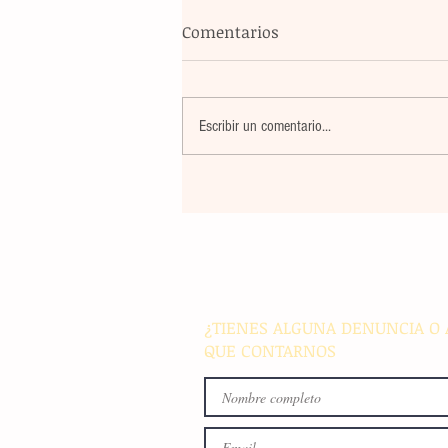
Comentarios
Escribir un comentario...
Banco Multiva destinará rec
de colocación internacional
proyectos de infraestructura
energía en el país
¿TIENES ALGUNA DENUNCIA O 
QUE CONTARNOS