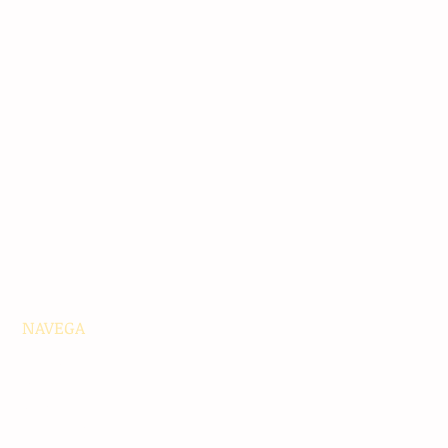
NAVEGA
Principales
Chiapas
Nacionales
Internacionales