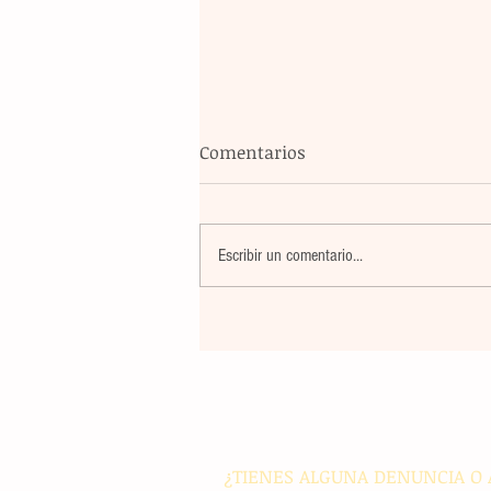
Comentarios
Escribir un comentario...
Banco Multiva destinará rec
de colocación internacional
proyectos de infraestructura
energía en el país
¿TIENES ALGUNA DENUNCIA O 