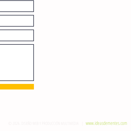
diariamente en instalaciones propias.
Número de Certificado de Reserva
otorgado por el Instituto Nacional de
Derechos de Autor: 04-2008-
052017585000-101. Número de
Certificado de Licitud de Título y
Certificado: 15128.
Calle 12 de Octubre, colonia Bienestar
Social, entre México y Emiliano
Zapata. C.P. 29077. Tuxtla Gutiérrez,
Chiapas. Tel.: (961) 121 3721
direccion@sie7edechiapas.com.mx
Queda prohibida su reproducción
parcial o total sin la autorización de
esta casa editorial y/o editores.
www.ideasdementes.com
© 2026. DISEÑO WEB Y PRODUCCIÓN MULTIMEDIA |