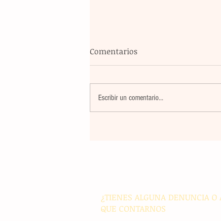
Comentarios
Escribir un comentario...
La rehabilitación integral de
parque de Cristóbal Obregón
busca fomentar la conviven
familiar en Villaflores
¿TIENES ALGUNA DENUNCIA O 
QUE CONTARNOS