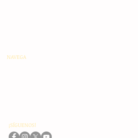
NAVEGA
Principales
Chiapas
Nacionales
Internacionales
Interés General
Editorial
Podcasts
Video
¡SÍGUENOS!