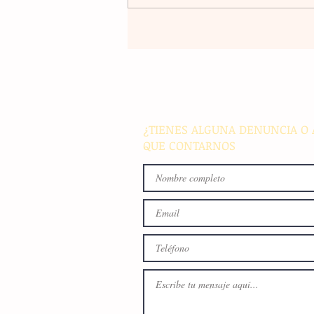
La rehabilitación integral de
parque de Cristóbal Obregón
busca fomentar la conviven
familiar en Villaflores
¿TIENES ALGUNA DENUNCIA O 
QUE CONTARNOS