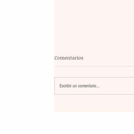
Comentarios
Escribir un comentario...
La rehabilitación integral de
parque de Cristóbal Obregón
busca fomentar la conviven