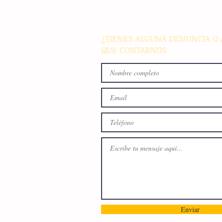
para afianzar el primer luga
medallero
¿TIENES ALGUNA DENUNCIA O 
QUE CONTARNOS
Enviar