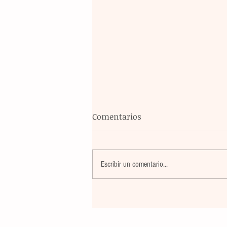
Comentarios
Escribir un comentario...
El atletismo mexicano sum
nuevas preseas en Santo D