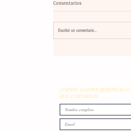
Comentarios
Escribir un comentario...
El atletismo mexicano sum
nuevas preseas en Santo D
para afianzar el primer luga
medallero
¿TIENES ALGUNA DENUNCIA O 
QUE CONTARNOS