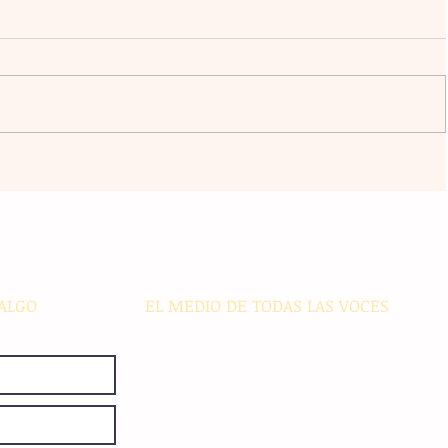
a
El atacante argentino Lucas
omingo
Ocampos se consolida como líder
r del
de goleo individual con los
Rayados
ALGO
EL MEDIO DE TODAS LAS VOCES
El Sie7e de Chiapas es editado
diariamente en instalaciones propias.
Número de Certificado de Reserva
otorgado por el Instituto Nacional de
Derechos de Autor: 04-2008-
052017585000-101. Número de