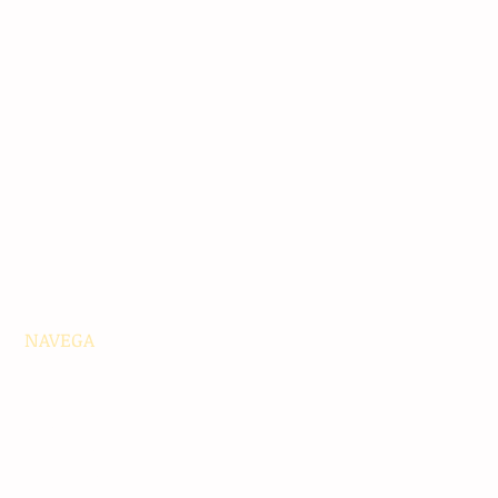
NAVEGA
Principales
Chiapas
Nacionales
Internacionales
Interés General