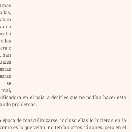
unas 
das, 
aban 
ando 
echo 
llas 
ra e 
, han 
uales 
estas 
stas 
 se 
mal, 
ficadora en el país, a decirles que no podían hacer esto 
rando problemas.
época de masculinizarse, incluso ellas lo hicieron en la 
 como es lo que veían, no tenían otros cánones, pero en el 