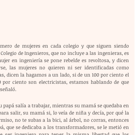
mero de mujeres en cada colegio y que siguen siendo 
egio de Ingenieros, que no incluye a las ingenieras, es 
r en ingeniería se pone rebelde es revoltosa, y dicen 
e, las mujeres no quieren ni ser identificadas como 
s, dicen la hagamos a un lado, si de un 100 por ciento el 
 por ciento son electricistas, estamos hablando de que 
 señaló.
u papá salía a trabajar, mientras su mamá se quedaba en 
ra salir, su mamá si, lo veía de niña y decía, por qué la 
miso, no te subas a la bici, al árbol, no corras, entonces 
á, que se dedicaba a los transformadores, se le metió en 
e ser ingeniero para tener la misma libertad que los 