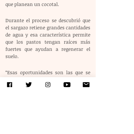
que planean un cocotal. 
Durante el proceso se descubrió que 
el sargazo retiene grandes cantidades 
de agua y esa característica permite 
que los pastos tengan raíces más 
fuertes que ayudan a regenerar el 
suelo.
“Esas oportunidades son las que se 
nos presentan, hay que verle la parte 
positiva. Si todos nos ponemos a 
llorar y a lamentarnos de la 
desgracia que son en nuestras playas, 
no vamos a ver las bendiciones que 
son en nuestro campo”, destacó la 
funcionaria.