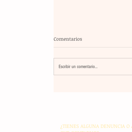
Comentarios
Escribir un comentario...
El atletismo mexicano sum
nuevas preseas en Santo D
para afianzar el primer luga
medallero
¿TIENES ALGUNA DENUNCIA O 