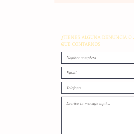
El atletismo mexicano sum
nuevas preseas en Santo D
para afianzar el primer luga
medallero
¿TIENES ALGUNA DENUNCIA O 
QUE CONTARNOS