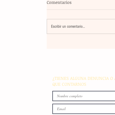
Comentarios
Escribir un comentario...
Violencia en Sinaloa: Asesin
creador de contenido César
Gastélum durante una
transmisión en vivo en Culi
¿TIENES ALGUNA DENUNCIA O 
QUE CONTARNOS