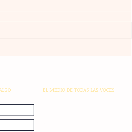
an al
Claudia Sheinbaum vincula la
libertad y la democracia con el
bienestar social durante su gira
acán
por el sur del país
ALGO
EL MEDIO DE TODAS LAS VOCES
El Sie7e de Chiapas es editado
diariamente en instalaciones propias.
Número de Certificado de Reserva
otorgado por el Instituto Nacional de
Derechos de Autor: 04-2008-
052017585000-101. Número de