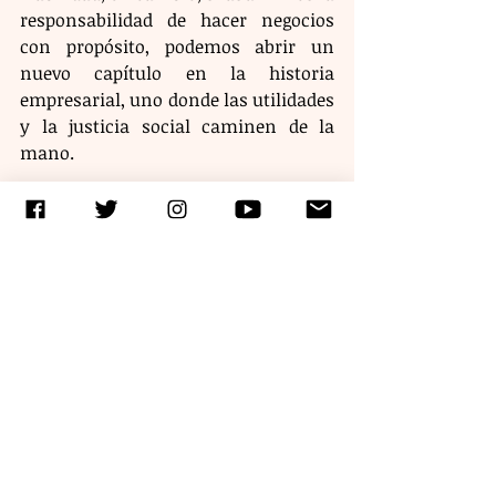
responsabilidad de hacer negocios 
con propósito, podemos abrir un 
nuevo capítulo en la historia 
empresarial, uno donde las utilidades 
y la justicia social caminen de la 
mano.
​En este camino, Fundación RedSalud 
Internacional actúa como brazo 
social empresarial –valor 
compartido–, co-diseñando proyectos 
con las empresas, alineándolos a sus 
valores y capacidades, para 
garantizar impacto real, sostenible y 
medible, porque al final, como 
sociedad y como empresarios, todos 
debemos ser aliados, todos debemos 
trabajar juntos, todos debemos ser 