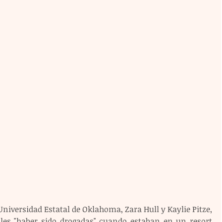
Universidad Estatal de Oklahoma, Zara Hull y Kaylie Pitze, 
les "haber sido drogadas" cuando estaban en un resort 