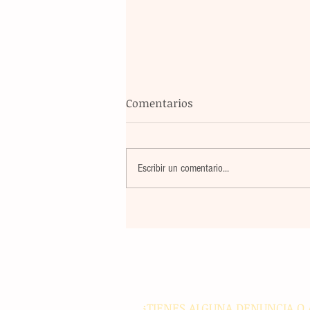
Comentarios
Escribir un comentario...
Banco Multiva destinará rec
de colocación internacional
proyectos de infraestructura
energía en el país
¿TIENES ALGUNA DENUNCIA O 