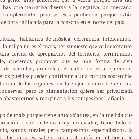
 hay otra narrativa diversa a la negativa, un mercado, 
n complemento, pero se está perdiendo porque están 
e obra calificada para la cosecha en el norte del país.
cultura,  hablamos de música, ceremonia, intercambio, 
 la milpa no es el maíz, por supuesto que es importante, 
una forma de apropiarnos del territorio, terminamos 
llo, queremos promover que es una forma de vivir 
d de semillas, animales, el caldo de rata, queremos 
los pueblos pueden contribuir a una cultura sostenible, 
a una de las regiones, en la zoque o norte tienen una 
onservar, pero la alimentación quiere ser privatizada 
en abastecernos y marginar a los campesinos”, añadió.
po de maíz porque tiene antioxidantes, en la medida que 
nación, tiene sistema muy innovador, tiene todo el 
ado, somos rurales pero campesinos especializados, la 
rio, las mujeres saben cuidar el maíz, en el hogar lo 