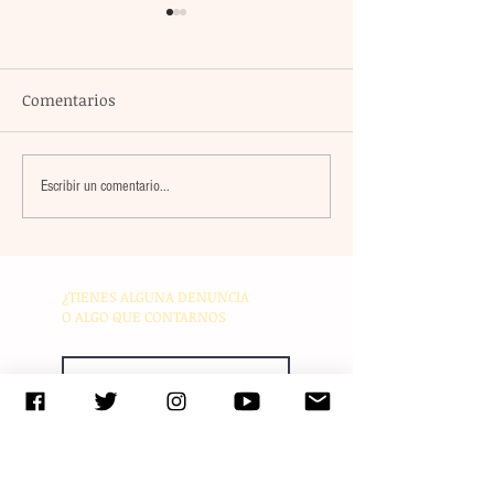
Comentarios
El atacante argentino
México encabez
Escribir un comentario...
Lucas Ocampos se
tabla general d
consolida como líder de
medallas al alc
goleo individual con los
preseas doradas
Rayados
justa caribeña
¿TIENES ALGUNA DENUNCIA
O ALGO QUE CONTARNOS