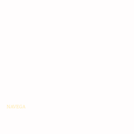
NAVEGA
Principales
Chiapas
Nacionales