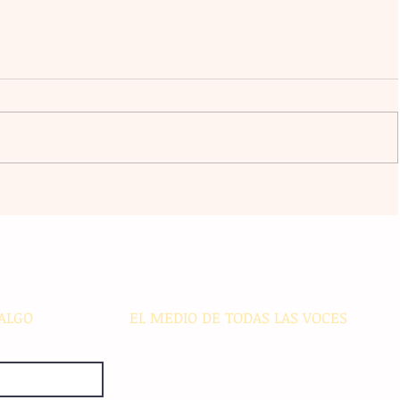
 se
¡Sancionado! Franco Mastantuono
se aleja de las canchas por dos
fechas
ALGO
EL MEDIO DE TODAS LAS VOCES
El Sie7e de Chiapas es editado
diariamente en instalaciones propias.
Número de Certificado de Reserva