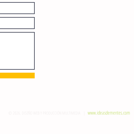
otorgado por el Instituto Nacional de
Derechos de Autor: 04-2008-
052017585000-101. Número de
Certificado de Licitud de Título y
Certificado: 15128.
Calle 12 de Octubre, colonia Bienestar
Social, entre México y Emiliano
Zapata. C.P. 29077. Tuxtla Gutiérrez,
Chiapas. Tel.: (961) 121 3721
direccion@sie7edechiapas.com.mx
Queda prohibida su reproducción
parcial o total sin la autorización de
esta casa editorial y/o editores.
www.ideasdementes.com
© 2026. DISEÑO WEB Y PRODUCCIÓN MULTIMEDIA |