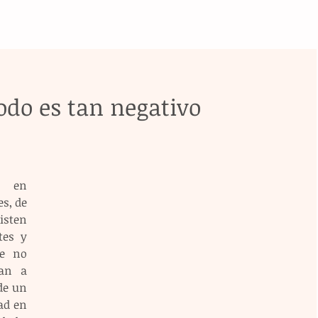
odo es tan negativo
 en 
s, de 
ten 
es y 
e no 
an a 
de un 
ad en 