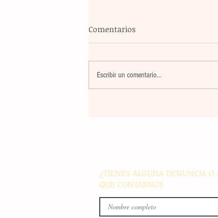
Comentarios
Escribir un comentario...
Blindaje total: México y FIFA
reúnen para garantizar la
seguridad en el Mundial
¿TIENES ALGUNA DENUNCIA O 
QUE CONTARNOS