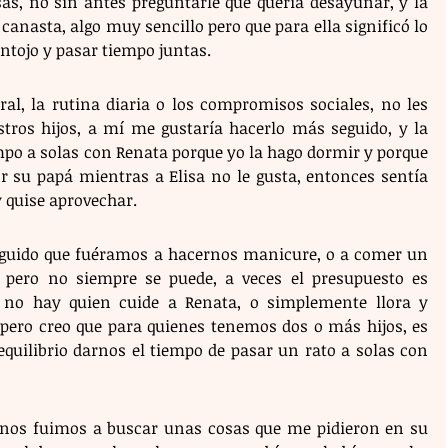
as, no sin antes preguntarle qué quería desayunar, y la 
canasta, algo muy sencillo pero que para ella significó lo 
tojo y pasar tiempo juntas. 
al, la rutina diaria o los compromisos sociales, no les 
ros hijos, a mí me gustaría hacerlo más seguido, y la 
po a solas con Renata porque yo la hago dormir y porque 
r su papá mientras a Elisa no le gusta, entonces sentía 
 quise aprovechar. 
uido que fuéramos a hacernos manicure, o a comer un 
, pero no siempre se puede, a veces el presupuesto es 
 no hay quien cuide a Renata, o simplemente llora y 
 pero creo que para quienes tenemos dos o más hijos, es 
uilibrio darnos el tiempo de pasar un rato a solas con 
, nos fuimos a buscar unas cosas que me pidieron en su 