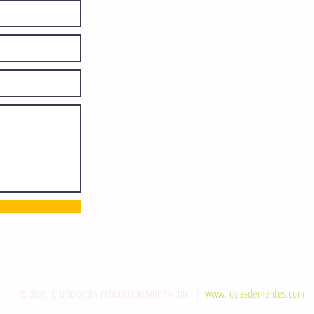
diariamente en instalaciones propias.
Número de Certificado de Reserva
otorgado por el Instituto Nacional de
Derechos de Autor: 04-2008-
052017585000-101. Número de
Certificado de Licitud de Título y
Certificado: 15128.
Calle 12 de Octubre, colonia Bienestar
Social, entre México y Emiliano
Zapata. C.P. 29077. Tuxtla Gutiérrez,
Chiapas. Tel.: (961) 121 3721
direccion@sie7edechiapas.com.mx
Queda prohibida su reproducción
parcial o total sin la autorización de
esta casa editorial y/o editores.
www.ideasdementes.com
© 2026. DISEÑO WEB Y PRODUCCIÓN MULTIMEDIA |