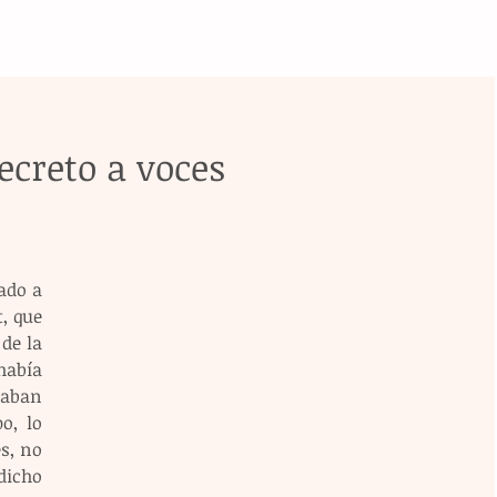
creto a voces
do a 
 que 
de la 
abía 
aban 
, lo 
, no 
dicho 