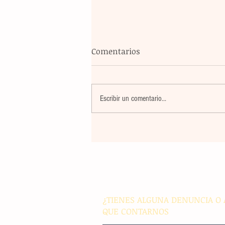
Comentarios
Escribir un comentario...
Blindaje total: México y FIFA
reúnen para garantizar la
seguridad en el Mundial
¿TIENES ALGUNA DENUNCIA O 
QUE CONTARNOS