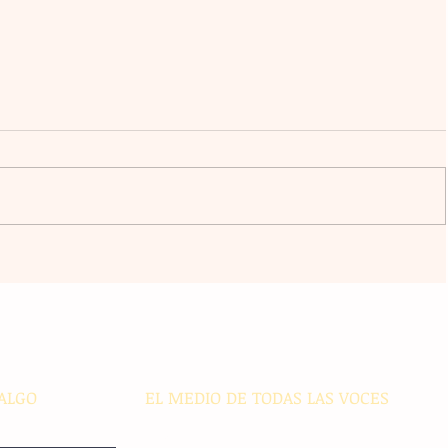
 se
¡Sancionado! Franco Mastantuono
se aleja de las canchas por dos
fechas
ALGO
EL MEDIO DE TODAS LAS VOCES
El Sie7e de Chiapas es editado