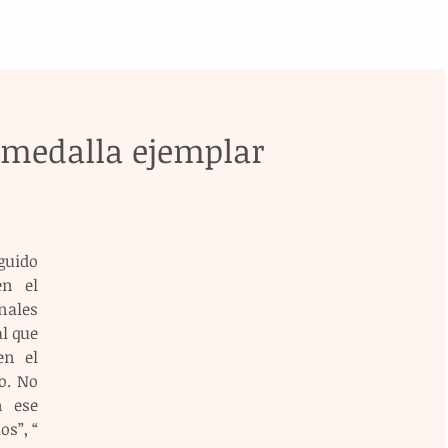
medalla ejemplar
uido 
n el 
ales 
 que 
n el 
. No 
 ese 
s”, “ 