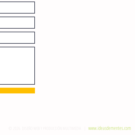
diariamente en instalaciones propias.
Número de Certificado de Reserva
otorgado por el Instituto Nacional de
Derechos de Autor: 04-2008-
052017585000-101. Número de
Certificado de Licitud de Título y
Certificado: 15128.
Calle 12 de Octubre, colonia Bienestar
Social, entre México y Emiliano
Zapata. C.P. 29077. Tuxtla Gutiérrez,
Chiapas. Tel.: (961) 121 3721
direccion@sie7edechiapas.com.mx
Queda prohibida su reproducción
parcial o total sin la autorización de
esta casa editorial y/o editores.
www.ideasdementes.com
© 2026. DISEÑO WEB Y PRODUCCIÓN MULTIMEDIA |