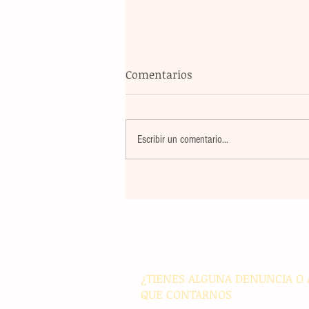
Comentarios
Escribir un comentario...
Blindaje total: México y FIFA
reúnen para garantizar la
seguridad en el Mundial
¿TIENES ALGUNA DENUNCIA O 
QUE CONTARNOS