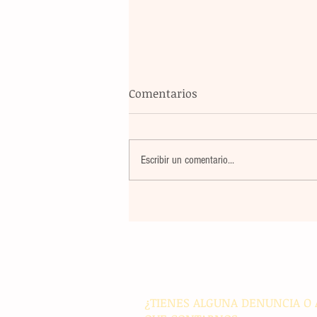
Comentarios
Escribir un comentario...
Blindaje total: México y FIFA
reúnen para garantizar la
seguridad en el Mundial
¿TIENES ALGUNA DENUNCIA O 