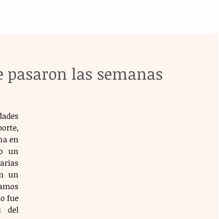
e pasaron las semanas
ades 
rte, 
a en 
o un 
rias 
n un 
amos 
o fue 
 del 