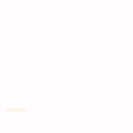
NAVEGA
Principales
Chiapas