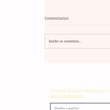
Comentarios
Escribir un comentario...
Violencia en Sinaloa: Asesin
creador de contenido César
Gastélum durante una
transmisión en vivo en Culi
¿TIENES ALGUNA DENUNCIA O 
QUE CONTARNOS