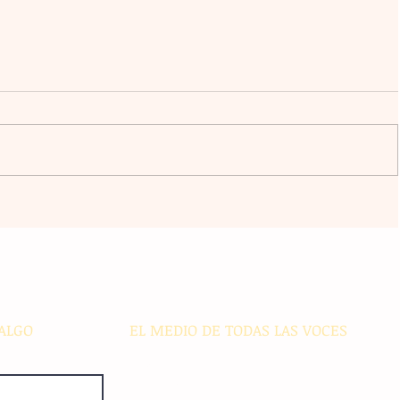
an al
Claudia Sheinbaum vincula la
libertad y la democracia con el
bienestar social durante su gira
acán
por el sur del país
ALGO
EL MEDIO DE TODAS LAS VOCES
El Sie7e de Chiapas es editado
diariamente en instalaciones propias.
Número de Certificado de Reserva