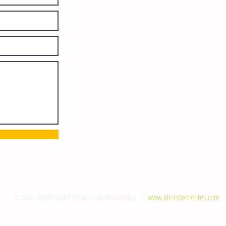
otorgado por el Instituto Nacional de
Derechos de Autor: 04-2008-
052017585000-101. Número de
Certificado de Licitud de Título y
Certificado: 15128.
Calle 12 de Octubre, colonia Bienestar
Social, entre México y Emiliano
Zapata. C.P. 29077. Tuxtla Gutiérrez,
Chiapas. Tel.: (961) 121 3721
direccion@sie7edechiapas.com.mx
Queda prohibida su reproducción
parcial o total sin la autorización de
esta casa editorial y/o editores.
www.ideasdementes.com
© 2026. DISEÑO WEB Y PRODUCCIÓN MULTIMEDIA |