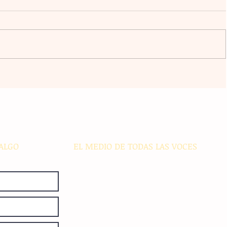
Dispositivo biométrico para
n
perros ayuda a tutores a anticipar
a IA
problemas de salud
za
ALGO
EL MEDIO DE TODAS LAS VOCES
El Sie7e de Chiapas es editado
diariamente en instalaciones propias.
Número de Certificado de Reserva
otorgado por el Instituto Nacional de
Derechos de Autor: 04-2008-
052017585000-101. Número de
Certificado de Licitud de Título y