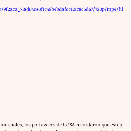
eo/9f2aca_718d04ce3f1c48b4bdafcc121c8c5d67/720p/mp4/fil
merciales, los portavoces de la ISA recordaron que estos 