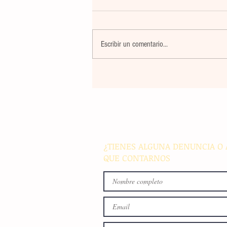
Escribir un comentario...
Maestros de secundaria en
Panamá reciben capacitació
especializada para integrar l
en sus métodos de enseñan
¿TIENES ALGUNA DENUNCIA O 
QUE CONTARNOS