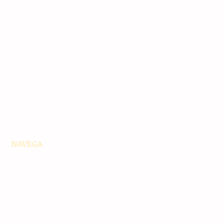
NAVEGA
Principales
Chiapas
Nacionales
Internacionales
Interés General
Editorial