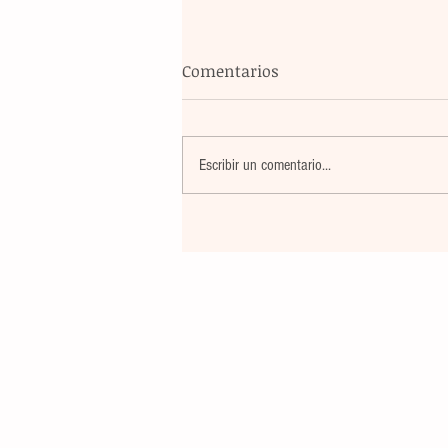
Comentarios
Escribir un comentario...
Un nuevo movimiento telúr
alarma a la población del
archipiélago sin registrar
víctimas ni daños materiale