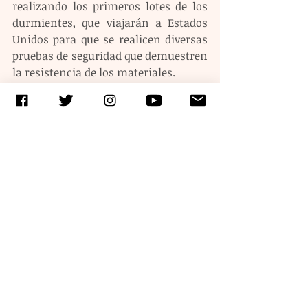
realizando los primeros lotes de los 
durmientes, que viajarán a Estados 
Unidos para que se realicen diversas 
pruebas de seguridad que demuestren 
la resistencia de los materiales.
Una vez aprobados, se iniciará la 
producción en masa de las traviesas, 
según explicaron los responsables del 
proyecto a medios durante un 
recorrido por la fábrica de Chiapas.
Etiquetas:
Obras Públicas
tren maya
Fonatur