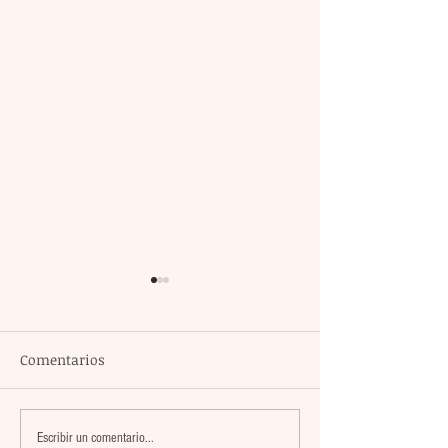
Comentarios
El atacante argentino
México encabez
Escribir un comentario...