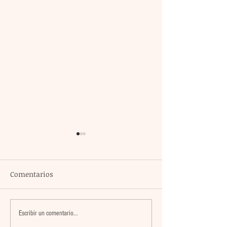
Comentarios
El atacante argentino
México encabez
Escribir un comentario...