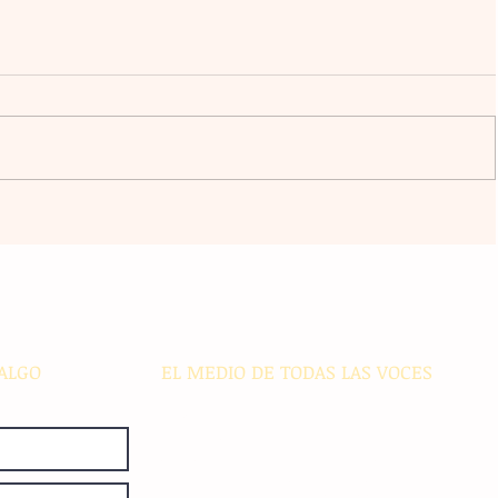
egón
Un grupo de extranjeros retenidos
o
provoca un connato de incendio
local
ante la amenaza de deportación
ALGO
EL MEDIO DE TODAS LAS VOCES
El Sie7e de Chiapas es editado
diariamente en instalaciones propias.
Número de Certificado de Reserva
otorgado por el Instituto Nacional de