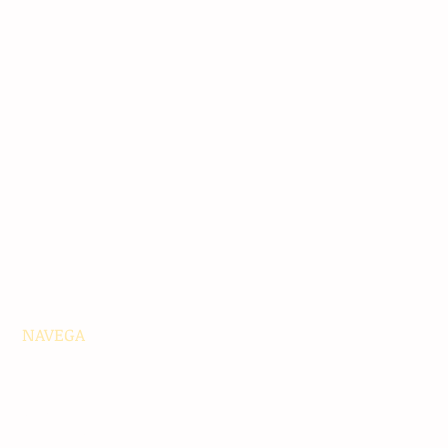
NAVEGA
Principales
Chiapas
Nacionales
Internacionales