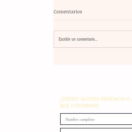
Comentarios
Escribir un comentario...
Pobladoras de Cristóbal Obr
reciben insumos de traspati
para incentivar el comercio 
y el autoconsumo
¿TIENES ALGUNA DENUNCIA O 
QUE CONTARNOS