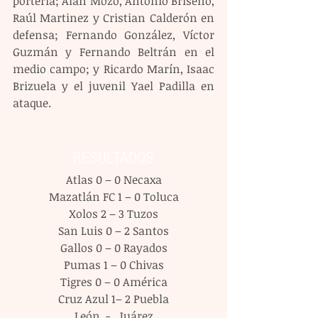
portería; Alan Mozo, Antonio Briseño, 
Raúl Martinez y Cristian Calderón en 
defensa; Fernando González, Víctor 
Guzmán y Fernando Beltrán en el 
medio campo; y Ricardo Marín, Isaac 
Brizuela y el juvenil Yael Padilla en 
ataque.
RESULTADOS
Atlas 0 – 0 Necaxa
Mazatlán FC 1 – 0 Toluca
Xolos 2 – 3 Tuzos
San Luis 0 – 2 Santos
Gallos 0 – 0 Rayados
Pumas 1 – 0 Chivas
Tigres 0 – 0 América
Cruz Azul 1– 2 Puebla
León  -   Juárez