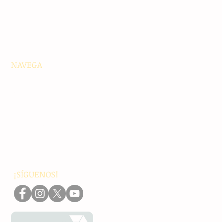
NAVEGA
Principales
Chiapas
Nacionales
Internacionales
Interés General
Editorial
Podcasts
Video
¡SÍGUENOS!