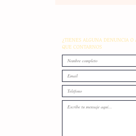
Un nuevo movimiento telúr
alarma a la población del
archipiélago sin registrar
víctimas ni daños materiale
¿TIENES ALGUNA DENUNCIA O 
QUE CONTARNOS