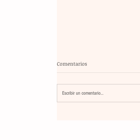
Comentarios
Escribir un comentario...
El atletismo mexicano sum
nuevas preseas en Santo D
para afianzar el primer luga