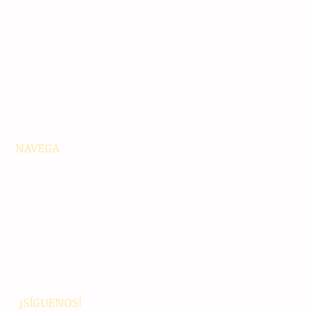
NAVEGA
Principales
Chiapas
Nacionales
Internacionales
Interés General
Editorial
Podcasts
Video
¡SÍGUENOS!