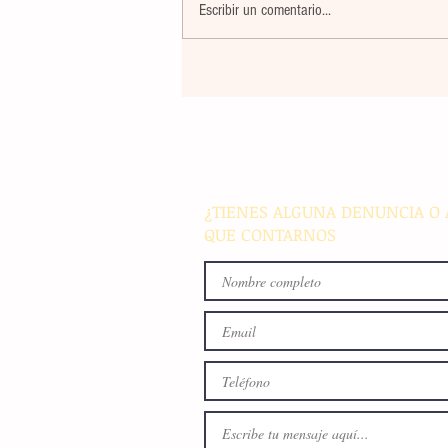
Escribir un comentario...
El atletismo mexicano sum
nuevas preseas en Santo D
para afianzar el primer luga
medallero
¿TIENES ALGUNA DENUNCIA O 
QUE CONTARNOS