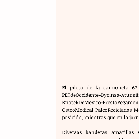
El piloto de la camioneta 67 
PETdeOccidente-Dycinsa-Atunsi
KnotekDeMéxico-PrestoPegamen
OsteoMedical-PalcoReciclados-M&
posición, mientras que en la jo
Diversas banderas amarillas 