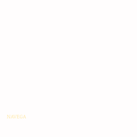
NAVEGA
Principales
Chiapas