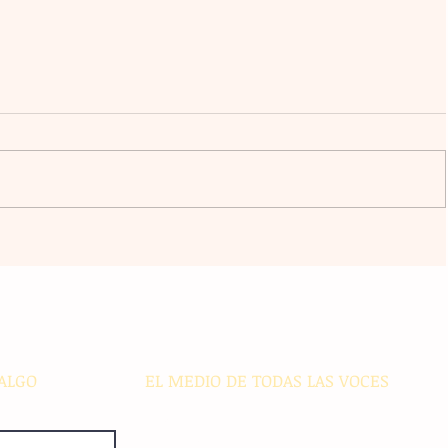
a
El atacante argentino Lucas
omingo
Ocampos se consolida como líder
r del
de goleo individual con los
Rayados
ALGO
EL MEDIO DE TODAS LAS VOCES
El Sie7e de Chiapas es editado
diariamente en instalaciones propias.