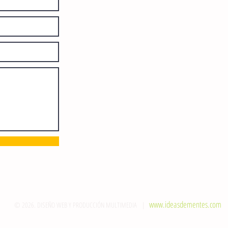
Número de Certificado de Reserva
otorgado por el Instituto Nacional de
Derechos de Autor: 04-2008-
052017585000-101. Número de
Certificado de Licitud de Título y
Certificado: 15128.
Calle 12 de Octubre, colonia Bienestar
Social, entre México y Emiliano
Zapata. C.P. 29077. Tuxtla Gutiérrez,
Chiapas. Tel.: (961) 121 3721
direccion@sie7edechiapas.com.mx
Queda prohibida su reproducción
parcial o total sin la autorización de
esta casa editorial y/o editores.
www.ideasdementes.com
© 2026. DISEÑO WEB Y PRODUCCIÓN MULTIMEDIA |