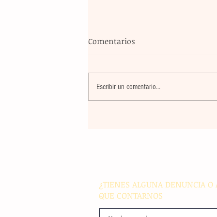
Comentarios
Escribir un comentario...
El atletismo mexicano sum
nuevas preseas en Santo D
para afianzar el primer luga
medallero
¿TIENES ALGUNA DENUNCIA O 
QUE CONTARNOS