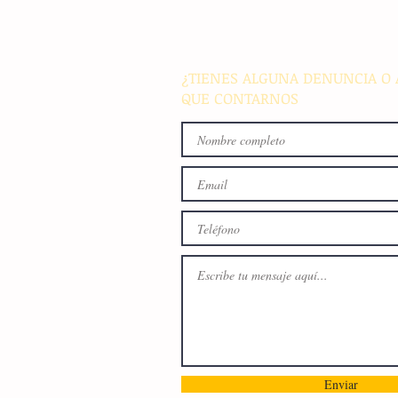
de colocación internacional
proyectos de infraestructura
energía en el país
¿TIENES ALGUNA DENUNCIA O 
QUE CONTARNOS
Enviar