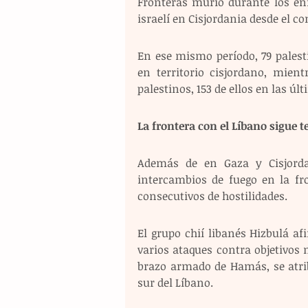
Fronteras murió durante los en
israelí en Cisjordania desde el c
En ese mismo período, 79 palest
en territorio cisjordano, mient
palestinos, 153 de ellos en las úl
La frontera con el Líbano sigue t
Además de en Gaza y Cisjordan
intercambios de fuego en la fro
consecutivos de hostilidades.
El grupo chií libanés Hizbulá a
varios ataques contra objetivos m
brazo armado de Hamás, se atrib
sur del Líbano.