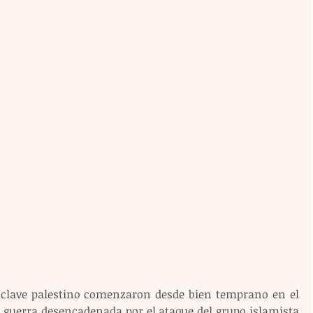
enclave palestino comenzaron desde bien temprano en el 
 guerra desencadenada por el ataque del grupo islamista 