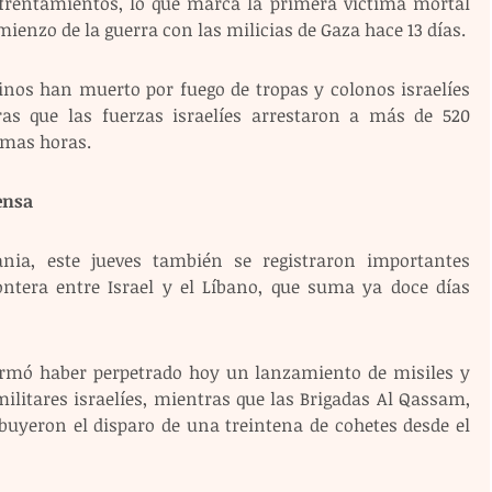
frentamientos, lo que marca la primera víctima mortal 
omienzo de la guerra con las milicias de Gaza hace 13 días.
inos han muerto por fuego de tropas y colonos israelíes 
ras que las fuerzas israelíes arrestaron a más de 520 
timas horas.
ensa
ia, este jueves también se registraron importantes 
ntera entre Israel y el Líbano, que suma ya doce días 
firmó haber perpetrado hoy un lanzamiento de misiles y 
ilitares israelíes, mientras que las Brigadas Al Qassam, 
uyeron el disparo de una treintena de cohetes desde el 