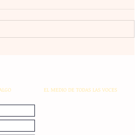
l
La agrupación Cencalli comparte
estampas de la Meseta Comiteca
cia
y la Costa en un festival folclórico
en Cholula
ALGO
EL MEDIO DE TODAS LAS VOCES
El Sie7e de Chiapas es editado
diariamente en instalaciones propias.
Número de Certificado de Reserva
otorgado por el Instituto Nacional de
Derechos de Autor: 04-2008-
052017585000-101. Número de