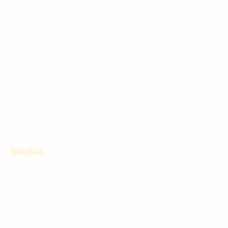
NAVEGA
Principales
Chiapas
Nacionales
Internacionales
Interés General
Editorial