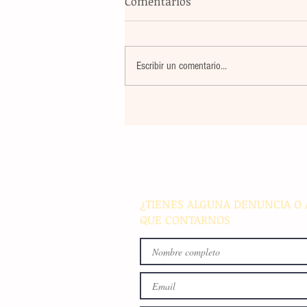
Comentarios
Escribir un comentario...
La rehabilitación integral de
parque de Cristóbal Obregón
busca fomentar la conviven
familiar en Villaflores
¿TIENES ALGUNA DENUNCIA O 
QUE CONTARNOS