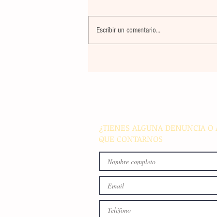
Escribir un comentario...
Un nuevo movimiento telúr
alarma a la población del
archipiélago sin registrar
víctimas ni daños materiale
¿TIENES ALGUNA DENUNCIA O 
QUE CONTARNOS