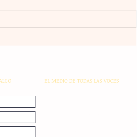
ico
Transformación digital: La banca
regional enfrenta desafíos de
ciberseguridad e inclusión en
s
comunidades alejadas
ALGO
EL MEDIO DE TODAS LAS VOCES
El Sie7e de Chiapas es editado
diariamente en instalaciones propias.
Número de Certificado de Reserva
otorgado por el Instituto Nacional de
Derechos de Autor: 04-2008-
052017585000-101. Número de
Certificado de Licitud de Título y
Certificado: 15128.