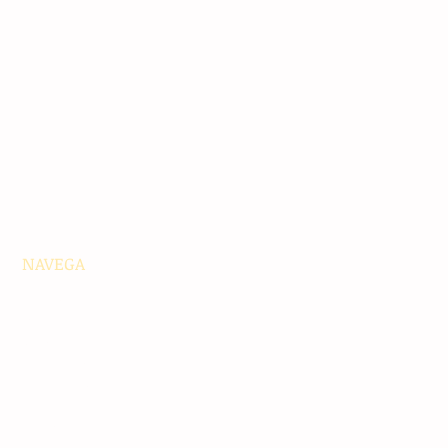
NAVEGA
Principales
Chiapas
Nacionales
Internacionales
Interés General
Editorial
Podcasts