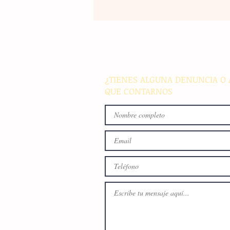
La rehabilitación integral de
parque de Cristóbal Obregón
busca fomentar la conviven
familiar en Villaflores
¿TIENES ALGUNA DENUNCIA O 
QUE CONTARNOS