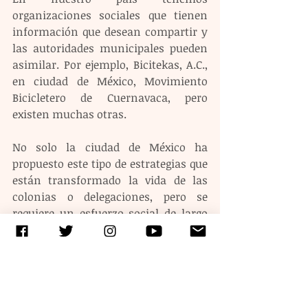
organizaciones sociales que tienen 
información que desean compartir y 
las autoridades municipales pueden 
asimilar. Por ejemplo, Bicitekas, A.C., 
en ciudad de México, Movimiento 
Bicicletero de Cuernavaca, pero 
existen muchas otras.
No solo la ciudad de México ha 
propuesto este tipo de estrategias que 
están transformado la vida de las 
colonias o delegaciones, pero se 
requiere un esfuerzo social de largo 
aliento para que estas estrategias 
rindan fruto en muchos otros 
lugares, como Cuernavaca, Cuautla o 
Zacatepec, por ejemplo. No podemos 
esperar que en tres años (el tiempo de 