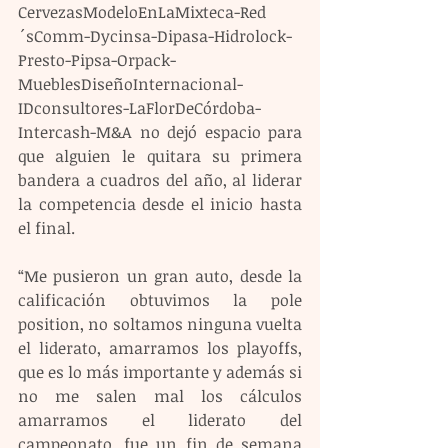
CervezasModeloEnLaMixteca-Red
´sComm-Dycinsa-Dipasa-Hidrolock-
Presto-Pipsa-Orpack-
MueblesDiseñoInternacional-
IDconsultores-LaFlorDeCórdoba-
Intercash-M&A no dejó espacio para 
que alguien le quitara su primera 
bandera a cuadros del año, al liderar 
la competencia desde el inicio hasta 
el final.
“Me pusieron un gran auto, desde la 
calificación obtuvimos la pole 
position, no soltamos ninguna vuelta 
el liderato, amarramos los playoffs, 
que es lo más importante y además si 
no me salen mal los cálculos 
amarramos el liderato del 
campeonato, fue un fin de semana 