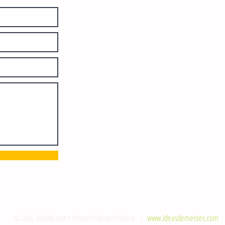
El Sie7e de Chiapas es editado
diariamente en instalaciones propias.
Número de Certificado de Reserva
otorgado por el Instituto Nacional de
Derechos de Autor: 04-2008-
052017585000-101. Número de
Certificado de Licitud de Título y
Certificado: 15128.
Calle 12 de Octubre, colonia Bienestar
Social, entre México y Emiliano
Zapata. C.P. 29077. Tuxtla Gutiérrez,
Chiapas. Tel.: (961) 121 3721
direccion@sie7edechiapas.com.mx
Queda prohibida su reproducción
parcial o total sin la autorización de
esta casa editorial y/o editores.
www.ideasdementes.com
© 2026. DISEÑO WEB Y PRODUCCIÓN MULTIMEDIA |