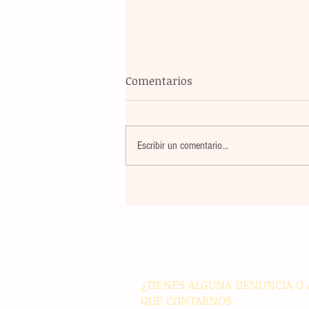
Comentarios
Escribir un comentario...
Un nuevo movimiento telúr
alarma a la población del
archipiélago sin registrar
víctimas ni daños materiale
¿TIENES ALGUNA DENUNCIA O 
QUE CONTARNOS