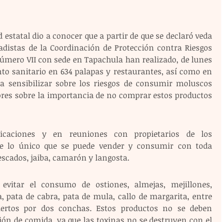
ud estatal dio a conocer que a partir de que se declaró veda 
adistas de la Coordinación de Protección contra Riesgos 
número VII con sede en Tapachula han realizado, de lunes 
to sanitario en 634 palapas y restaurantes, así como en 
a sensibilizar sobre los riesgos de consumir moluscos 
ores sobre la importancia de no comprar estos productos 
ficaciones y en reuniones con propietarios de los 
ue lo único que se puede vender y consumir con toda 
scados, jaiba, camarón y langosta.
evitar el consumo de ostiones, almejas, mejillones, 
, pata de cabra, pata de mula, callo de margarita, entre 
ertos por dos conchas. Estos productos no se deben 
n de comida, ya que las toxinas no se destruyen con el 