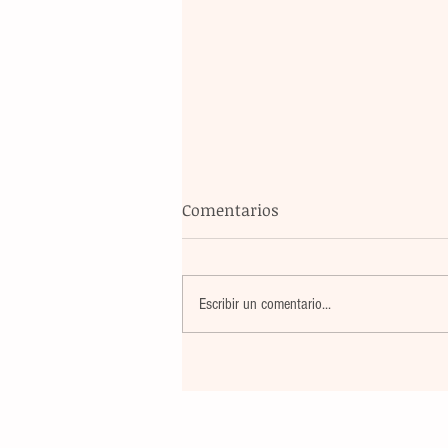
Comentarios
Escribir un comentario...
La rehabilitación integral de
parque de Cristóbal Obregón
busca fomentar la conviven