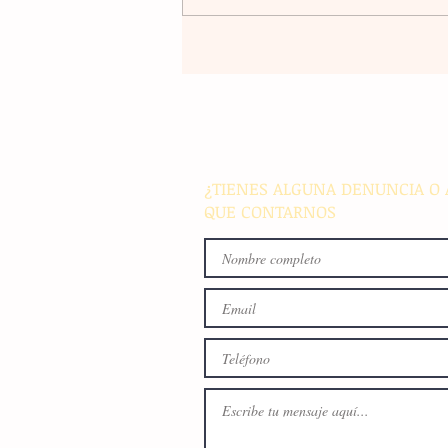
Violencia en Sinaloa: Asesin
creador de contenido César
Gastélum durante una
transmisión en vivo en Culi
¿TIENES ALGUNA DENUNCIA O 
QUE CONTARNOS