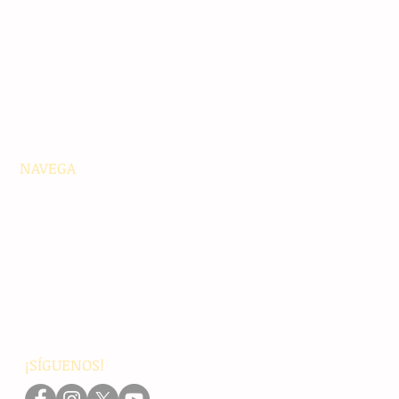
NAVEGA
Principales
Chiapas
Nacionales
Internacionales
Interés General
Editorial
Podcasts
Video
¡SÍGUENOS!