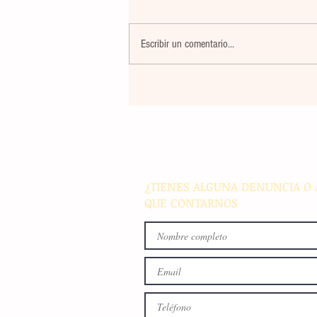
Escribir un comentario...
La rehabilitación integral de
parque de Cristóbal Obregón
busca fomentar la conviven
familiar en Villaflores
¿TIENES ALGUNA DENUNCIA O 
QUE CONTARNOS