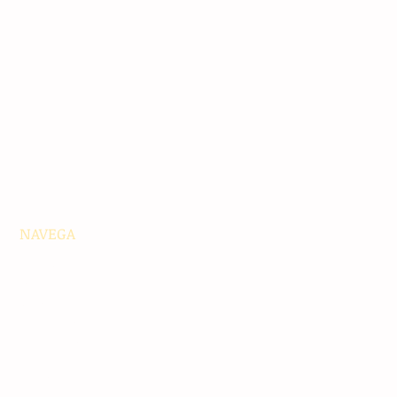
NAVEGA
Principales
Chiapas
Nacionales
Internacionales
Interés General
Editorial
Podcasts