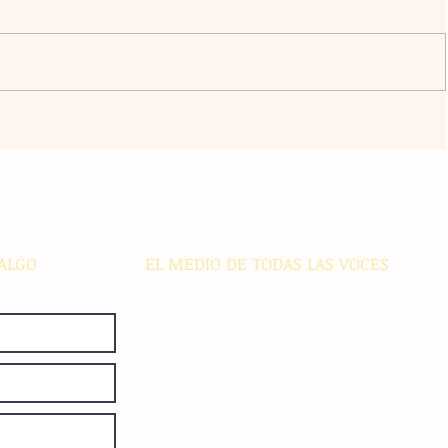
l
La agrupación Cencalli comparte
estampas de la Meseta Comiteca
cia
y la Costa en un festival folclórico
en Cholula
ALGO
EL MEDIO DE TODAS LAS VOCES
El Sie7e de Chiapas es editado
diariamente en instalaciones propias.
Número de Certificado de Reserva
otorgado por el Instituto Nacional de
Derechos de Autor: 04-2008-
052017585000-101. Número de
Certificado de Licitud de Título y
Certificado: 15128.