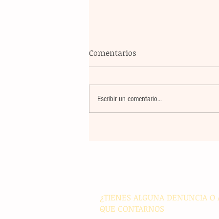
Comentarios
Escribir un comentario...
El atletismo mexicano sum
nuevas preseas en Santo D
para afianzar el primer luga
medallero
¿TIENES ALGUNA DENUNCIA O 
QUE CONTARNOS