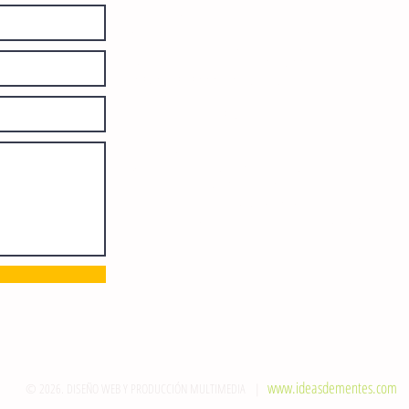
diariamente en instalaciones propias.
Número de Certificado de Reserva
otorgado por el Instituto Nacional de
Derechos de Autor: 04-2008-
052017585000-101. Número de
Certificado de Licitud de Título y
Certificado: 15128.
Calle 12 de Octubre, colonia Bienestar
Social, entre México y Emiliano
Zapata. C.P. 29077. Tuxtla Gutiérrez,
Chiapas. Tel.: (961) 121 3721
direccion@sie7edechiapas.com.mx
Queda prohibida su reproducción
parcial o total sin la autorización de
esta casa editorial y/o editores.
www.ideasdementes.com
© 2026. DISEÑO WEB Y PRODUCCIÓN MULTIMEDIA |